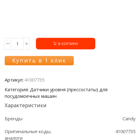
В КОРЗИНУ
Количество
товара
Датчик
Купить в 1 клик
уровня
41007735
ПММ
Артикул:
41007735
Candy
Категория: Датчики уровня (прессостаты) для
посудомоечных машин
Характеристики
Бренды
Candy
Оригинальные коды,
41007735
аналоги