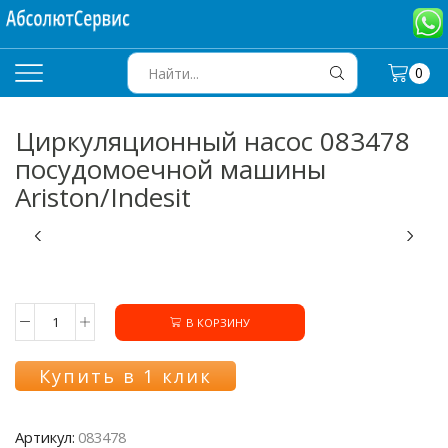
0
SEARCH
INPUT
Циркуляционный насос 083478
посудомоечной машины
Ariston/Indesit
В КОРЗИНУ
Количество
товара
Циркуляционный
Купить в 1 клик
насос
083478
посудомоечной
Артикул:
083478
машины