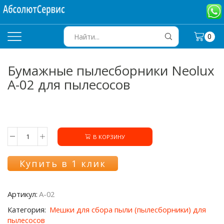
0
SEARCH
INPUT
Бумажные пылесборники Neolux
A-02 для пылесосов
В КОРЗИНУ
Количество
товара
Бумажные
Купить в 1 клик
пылесборники
Neolux
A-
Артикул:
A-02
02
для
Категория:
Мешки для сбора пыли (пылесборники) для
пылесосов
пылесосов