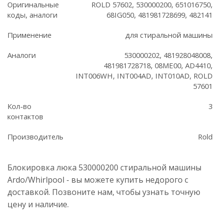
Оригинальные
ROLD 57602, 530000200, 651016750,
коды, аналоги
68IG050, 481981728699, 482141
Применение
для стиральной машины
Аналоги
530000202, 481928048008,
481981728718, 08ME00, AD4410,
INT006WH, INT004AD, INT010AD, ROLD
57601
Кол-во
3
контактов
Производитель
Rold
Блокировка люка 530000200 стиральной машины
Ardo/Whirlpool - вы можете купить недорого с
доставкой. Позвоните нам, чтобы узнать точную
цену и наличие.