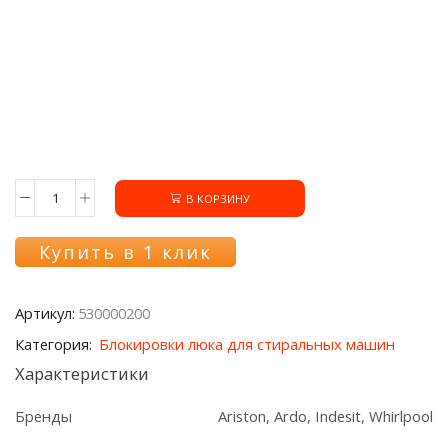
В КОРЗИНУ
Количество
товара
Блокировка
Купить в 1 клик
люка
530000200
стиральной
Артикул:
530000200
машины
Ardo/Whirlpool
Категория:
Блокировки люка для стиральных машин
Характеристики
Бренды
Ariston, Ardo, Indesit, Whirlpool