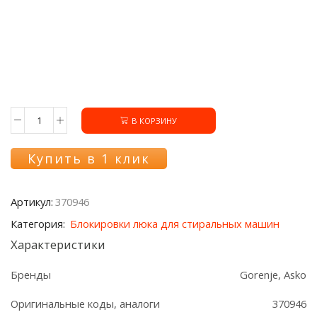
В КОРЗИНУ
Количество
товара
Блокировка
Купить в 1 клик
люка
370946
Asko/Gorenje
Артикул:
370946
Категория:
Блокировки люка для стиральных машин
Характеристики
Бренды
Gorenje, Asko
Оригинальные коды, аналоги
370946