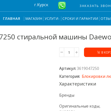
г.Курск
ЗАКАЗАТЬ ЗВО
МАГАЗИН
УСЛУГИ
СРОКИ И ГАРАНТИИ
ОТЗЫ
ГЛАВНАЯ
47250 стиральной машины Daew
В КОР
Количество
товара
Блокировка
Артикул:
3619047250
люка
3619047250
Категория:
Блокировки л
стиральной
Характеристики
машины
Daewoo
Бренды
Оригинальные коды,