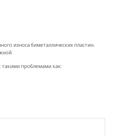
ного износа биметаллических пластин.
жной.
с такими проблемами как: