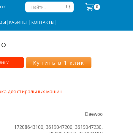
0
НОК
Search
input
ВЫ
КАБИНЕТ
КОНТАКТЫ
oo
Купить в 1 клик
ЗИНУ
юка для стиральных машин
Daewoo
17208643100, 3619047200, 3619047230,