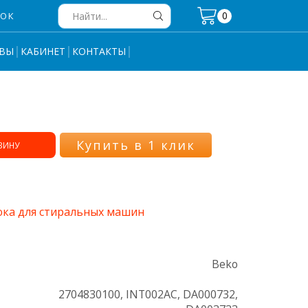
0
НОК
Search
input
ВЫ
КАБИНЕТ
КОНТАКТЫ
Купить в 1 клик
ЗИНУ
юка для стиральных машин
Beko
2704830100, INT002AC, DA000732,