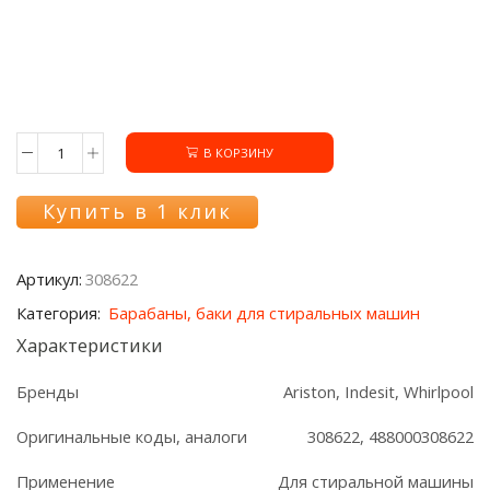
В КОРЗИНУ
Количество
товара
Бак
Купить в 1 клик
308622
стиральной
машины
Артикул:
308622
Ariston/Indesit
Категория:
Барабаны, баки для стиральных машин
Характеристики
Бренды
Ariston, Indesit, Whirlpool
Оригинальные коды, аналоги
308622, 488000308622
Применение
Для стиральной машины