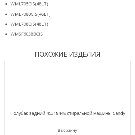
WML705CIS(48LT)
WML7080CIS(48LT)
WML708CIS(48LT)
WMSF6038BCIS
ПОХОЖИЕ ИЗДЕЛИЯ
Полубак задний 45318448 стиральной машины Candy
В корзину