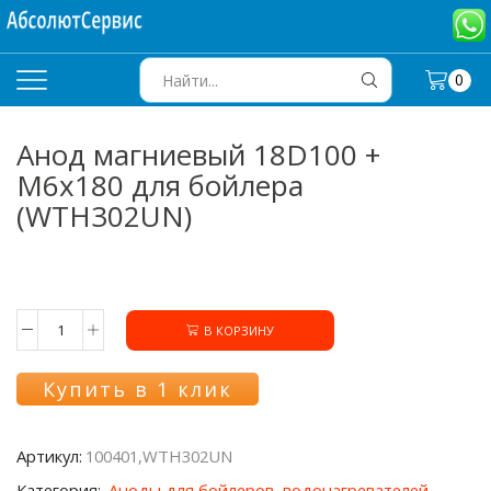
0
SEARCH
INPUT
Анод магниевый 18D100 +
M6x180 для бойлера
(WTH302UN)
В КОРЗИНУ
Количество
товара
Анод
Купить в 1 клик
магниевый
18D100
+
Артикул:
100401,WTH302UN
M6x180
для
Категория:
Аноды для бойлеров, водонагревателей